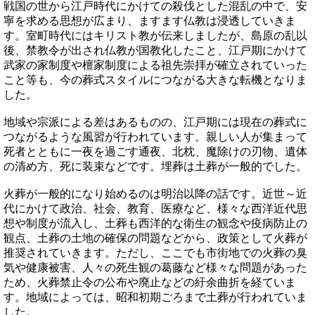
戦国の世から江戸時代にかけての殺伐とした混乱の中で、安
寧を求める思想が広まり、ますます仏教は浸透していきま
す。室町時代にはキリスト教が伝来しましたが、島原の乱以
後、禁教令が出され仏教が国教化したこと、江戸期にかけて
武家の家制度や檀家制度による祖先崇拝が確立されていった
こと等も、今の葬式スタイルにつながる大きな転機となりま
した。
地域や宗派による差はあるものの、江戸期には現在の葬式に
つながるような風習が行われています。親しい人が集まって
死者とともに一夜を過ごす通夜、北枕、魔除けの刃物、遺体
の清め方、死に装束などです。埋葬は土葬が一般的でした。
火葬が一般的になり始めるのは明治以降の話です。近世～近
代にかけて政治、社会、教育、医療など、様々な西洋近代思
想や制度が流入し、土葬も西洋的な衛生の観念や疫病防止の
観点、土葬の土地の確保の問題などから、政策として火葬が
推奨されていきます。ただし、ここでも市街地での火葬の臭
気や健康被害、人々の死生観の葛藤など様々な問題があった
ため、火葬禁止令の公布や廃止などの紆余曲折を経ていま
す。地域によっては、昭和初期ごろまで土葬が行われていま
した。