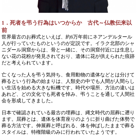
1．死者を弔う行為はいつからか 古代～仏教伝来以
前
世界最古のお葬式といえば、約6万年前にネアンデルタール
人が行っていたものというのが定説です。イラク北部のシャ
ニダール洞窟からは、骨と一緒に、その洞窟付近には生息し
ない花の花粉が発見されており、遺体に花が供えられた痕跡
だと考えられています。
亡くなった人を弔う気持ち、食用動物の遺体などとは分けて
葬るという行為の始まりは、人類史の中でも人間が人間らし
い生活を始める大きな転機です。時代や場所、方法の違いは
あれど、どの文化でも死者を悼み、弔うことを通して人間社
会を形成してきました。
日本で確認されている最古の埋葬は、縄文時代の屈葬に遡り
ます。屈葬とは、遺体を体育座りのように折り曲げた体勢で
葬る方法です。伸展葬と呼ばれる、体を伸ばしたままで葬る
スタイルは、特権階級のみに行われていたようです。