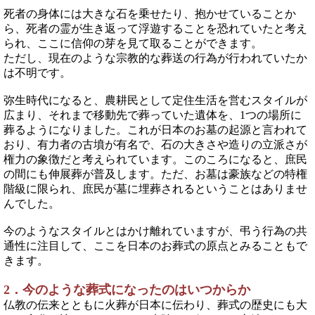
死者の身体には大きな石を乗せたり、抱かせていることか
ら、死者の霊が生き返って浮遊することを恐れていたと考え
られ、ここに信仰の芽を見て取ることができます。
ただし、現在のような宗教的な葬送の行為が行われていたか
は不明です。
弥生時代になると、農耕民として定住生活を営むスタイルが
広まり、それまで移動先で葬っていた遺体を、1つの場所に
葬るようになりました。これが日本のお墓の起源と言われて
おり、有力者の古墳が有名で、石の大きさや造りの立派さが
権力の象徴だと考えられています。このころになると、庶民
の間にも伸展葬が普及します。ただ、お墓は豪族などの特権
階級に限られ、庶民が墓に埋葬されるということはありませ
んでした。
今のようなスタイルとはかけ離れていますが、弔う行為の共
通性に注目して、ここを日本のお葬式の原点とみることもで
きます。
2．今のような葬式になったのはいつからか
仏教の伝来とともに火葬が日本に伝わり、葬式の歴史にも大