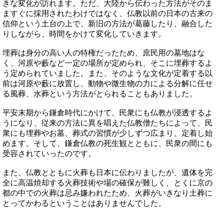
きな変化が訪れます。ただ、大陸から伝わった方法がそのま
ますぐに採用されたわけではなく、仏教以前の日本の古来の
信仰という土台の上で、新旧の方法が葛藤したり、融合した
りしながら、時間をかけて変化していきます。
埋葬は身分の高い人の特権だったため、庶民用の墓地はな
く、河原や藪など一定の場所が定められ、そこに埋葬するよ
う定められていました。また、そのような文化が定着する以
前は河原や藪に放置し、動物や微生物の力による分解に任せ
る風葬、水葬という方法がとられることもありました。
平安末期から鎌倉時代にかけて、民衆にも仏教が浸透するよ
うになり、従来の方法に異を唱えた仏教僧たちによって、民
衆にも埋葬やお墓、葬式の習慣が少しずつ広まり、定着し始
めます。そして、鎌倉仏教の死生観とともに、民衆の間にも
受容されていったのです。
また、仏教とともに火葬も日本に伝わりましたが、遺体を完
全に高温焼却する火葬技術や場の確保が難しく、とくに京の
都の中での火葬は忌み嫌われたため、火葬がいきなり土葬に
とってかわるということはありませんでした。